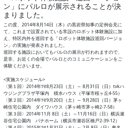
ン」にパルロが展示されることが決
まりました。
この度、2014年8月14日（木）の黒岩県知事の定例会見に
て、これまで設置されている常設のロボット体験施設に加
え、特区内外を巡回する「ロボット体験施設巡回バージョ
ン」の実施が発表されました。
巡回する施設においてもパルロの展示が行われますので、
是非、お近くの会場でパルロとのコミュニケーションをご
体験くださいませ。
<実施スケジュール>
〈第１回〉2014年ﾂꀀ8月23日（土）～ 8月31日（日）tvkハ
ウジングプラザ平塚内 積水ハウス（平塚市桜ヶ丘4-55）
〈第２回〉2014年ﾂꀀ9月20日（土）～ 9月28日（日）茅ヶ
崎住宅公園内 ダイワハウス（茅ヶ崎市茅ヶ崎2-7-58）
〈第３回〉2014年11月 8日（土）～11月16日（日）横浜瀬
谷住宅公園内 パナホーム（横浜市瀬谷区橋戸2-39-12）
〈第４回〉2015年ﾂꀀ1月31日（土）～ 2月 8日（日）東名