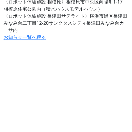
〈ロボット体験施設 相模原〉相模原市中央区向陽町1-17
相模原住宅公園内（積水ハウスモデルハウス）
〈ロボット体験施設 長津田サテライト〉横浜市緑区長津田
みなみ台二丁目12-20サンクタスシティ長津田みなみ台カ
ーサ内
お知らせ一覧へ戻る
# 介護施設で
# たいせつな人の見守りに