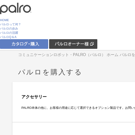
HOME
パルロって何？
パルロの歩み
パルロの活躍
パルロQ＆A
コミュニケーションロボット・PALRO（パルロ） ホーム
パルロ
パルロを購入する
アクセサリー
PALRO本体の他に、お客様の用途に応じて選択できるオプション製品です。お問