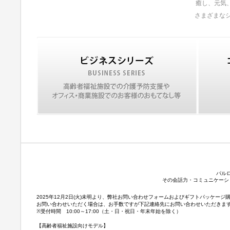
癒し、元気
さまざまな
パル
その会話力・コミュニケーシ
2025年12月2日(火)未明より、弊社お問い合わせフォームおよびギフトパッケ
お問い合わせいただく場合は、お手数ですが下記連絡先にお問い合わせいただきま
※受付時間 10:00～17:00（土・日・祝日・年末年始を除く）
【高齢者福祉施設向けモデル】