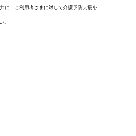
減と共に、ご利用者さまに対して介護予防支援を
い。
業・店舗で
# 研究施設で
補助金でパルロが使える