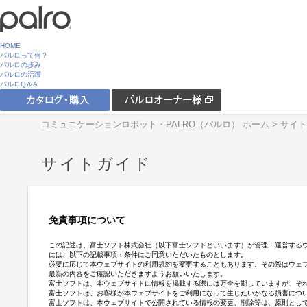
HOME
パルロって何？
パルロの歩み
パルロの活躍
パルロQ＆A
コミュニケーションロボット・PALRO（パルロ） ホーム
> サイ
サイトガイド
免責事項について
この記述は、富士ソフト株式会社（以下富士ソフトといいます）が管理・運営する
には、以下の記載事項・条件にご同意いただいたものとします。
必要に応じて本ウェブサイトの利用規約を変更することもあります。その際はウェ
最新の内容をご確認いただきますようお願いいたします。
富士ソフトは、本ウェブサイトに情報を掲載する際には万全を期していますが、そ
富士ソフトは、お客様が本ウェブサイトをご利用になって生じたいかなる損害につ
富士ソフトは、本ウェブサイトで公開されている情報の変更、削除等は、原則とし