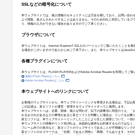
SSLなどの暗号化について
本ウェブサイトでは、個人情報のセキュリティには万全を期しており、お問い合わせ等お客様
より閲覧、改ざんされたりすることはありません。そのためSSLに対応しているブ
り、情報の入力ができない場合がありますのでご了承ください。
ブラウザについて
本ウェブサイトは、Internet Explorer7.0以上のバージョンでご覧いた
る場合がございますのであらかじめご了承下さい。また、本ウェブサイトはJavaScri
各種プラグインについて
本ウェブサイトは、FLASH PLAYERおよびAdobe Acrobat Reade
最新のFlash Playerはこちら
Adobe Acrobat Readerはこちら
本ウェブサイトへのリンクについて
お客様のウェブサイトから、本ウェブサイトへリンクを希望される場合は、下記お
この記述は、富士ソフトが運営・管理するウェブサイトすべてに適用します。
本ウェブサイトへは、企業、団体、個人を問わず、以下の諸事項に同意のうえ、「
れるおそれがあるなどの事情があると富士ソフトが判断した場合は、リンクをお断
富士ソフトは、本ウェブサイトへリンクしたことにより生じた損害について、一切
本ウェブサイトの情報やリンク先URLは、永続的な維持をお約束するものではなく
フレーム内での表示など、富士ソフトのウェブサイトであることが不明確なリンク
富士ソフトのロゴマークは、「社標」であると同時に「商標」でもあります。その