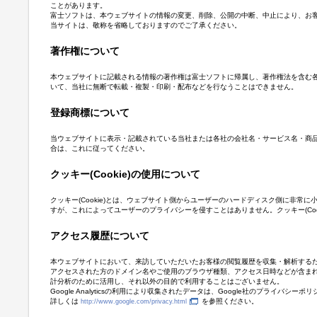
ことがあります。
富士ソフトは、本ウェブサイトの情報の変更、削除、公開の中断、中止により、お
当サイトは、敬称を省略しておりますのでご了承ください。
著作権について
本ウェブサイトに記載される情報の著作権は富士ソフトに帰属し、著作権法を含む
いて、当社に無断で転載・複製・印刷・配布などを行なうことはできません。
登録商標について
当ウェブサイトに表示・記載されている当社または各社の会社名・サービス名・商
合は、これに従ってください。
クッキー(Cookie)の使用について
クッキー(Cookie)とは、ウェブサイト側からユーザーのハードディスク側に非
すが、これによってユーザーのプライバシーを侵すことはありません。クッキー(Co
アクセス履歴について
本ウェブサイトにおいて、来訪していただいたお客様の閲覧履歴を収集・解析するために、Go
アクセスされた方のドメイン名やご使用のブラウザ種類、アクセス日時などが含ま
計分析のために活用し、それ以外の目的で利用することはございません。
Google Analyticsの利用により収集されたデータは、Google社のプライバシ
詳しくは
を参照ください。
http://www.google.com/privacy.html