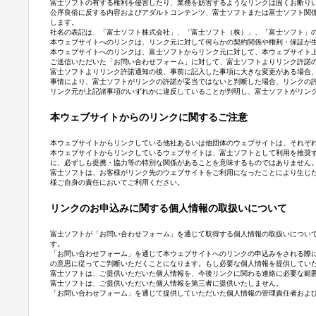
富士ソフトの有する権利を侵害したり、業務を妨害するようなリンクは固くお断り
公序良俗に反する内容およびアダルトコンテンツ、富士ソフトまたは富士ソフト関
します。
社名の表記は、「富士ソフト株式会社」、「富士ソフト（株）」、「富士ソフト」
本ウェブサイトへのリンクは、リンク元に対して何らかの契約関係や権利・保証が
本ウェブサイトへのリンクは、富士ソフトからリンク元に対して、本ウェブサイト
ご送信いただいた「お問い合わせフォーム」に対して、富士ソフトよりリンク許諾
富士ソフトよりリンク許諾通知の後、事前に記入した事項に大きな変更がある場合
事情により、富士ソフトがリンクの許諾が妥当ではないと判断した場合、リンクの
リンク元が上記諸事項のいずれかに違反していることが判明し、富士ソフトがリン
本ウェブサイトからのリンクに関するご注意
本ウェブサイトからリンクしている他社あるいは他団体のウェブサイトは、それぞ
本ウェブサイトからリンクしているウェブサイトは、富士ソフトとして利用を推奨
に、必ずしも提携・協力等の特別な関係があることを意味するものではありません
富士ソフトは、お客様がリンク先のウェブサイトをご利用になったことにより生じ
様ご自身の責任においてご利用ください。
リンクのお申込みに関する個人情報の取扱いについて
富士ソフトが「お問い合わせフォーム」を通じて取得する個人情報の取扱いについ
す。
「お問い合わせフォーム」を通じて本ウェブサイトへのリンクの申込みをされる際
の意思に従ってご判断いただくことになります。もし必要な個人情報を提供してい
富士ソフトは、ご提供いただいた個人情報を、今後リンクに関わる連絡に必要な範
富士ソフトは、ご提供いただいた個人情報を第三者に提供いたしません。
「お問い合わせフォーム」を通じて提供していただいた個人情報の管理責任者およ