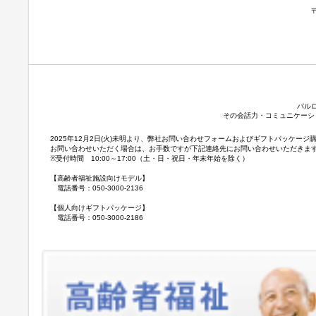
パル
その会話力・コミュニケーシ
2025年12月2日(火)未明より、弊社お問い合わせフォームおよびギフトパッケ
お問い合わせいただく場合は、お手数ですが下記連絡先にお問い合わせいただきま
※受付時間 10:00～17:00（土・日・祝日・年末年始を除く）
【高齢者福祉施設向けモデル】
電話番号：050-3000-2136
【個人向けギフトパッケージ】
電話番号：050-3000-2186