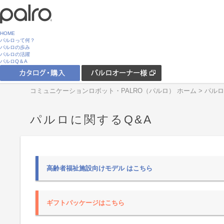
HOME
パルロって何？
パルロの歩み
パルロの活躍
パルロQ＆A
コミュニケーションロボット・PALRO（パルロ） ホーム
> パル
パルロに関するQ&A
高齢者福祉施設向けモデル
はこちら
ギフトパッケージ
はこちら