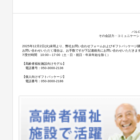
パル
その会話力・コミュニケーシ
2025年12月2日(火)未明より、弊社お問い合わせフォームおよびギフトパッケ
お問い合わせいただく場合は、お手数ですが下記連絡先にお問い合わせいただきま
※受付時間 10:00～17:00（土・日・祝日・年末年始を除く）
【高齢者福祉施設向けモデル】
電話番号：050-3000-2136
【個人向けギフトパッケージ】
電話番号：050-3000-2186