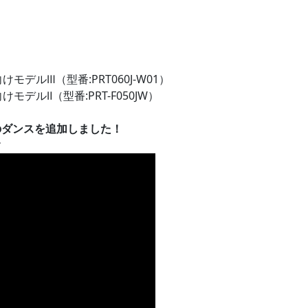
ルⅢ（型番:PRT060J-W01）
ルⅡ（型番:PRT-F050JW）
のダンスを追加しました！
す