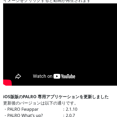
イメージをクリックすると動画が再生されます
iOS版版のPALRO 専用アプリケーションを更新しました
更新後のバージョンは以下の通りです。
・PALRO Fwappar ：2.1.10
・PALRO What’s up? ：2.0.7