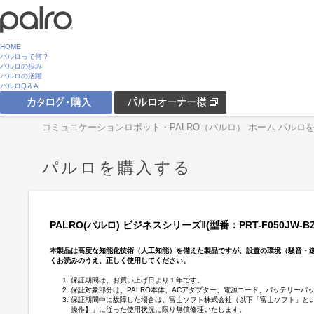
HOME
パルロって何？
パルロの歩み
パルロの活躍
パルロQ＆A
コミュニケーションロボット・PALRO（パルロ） ホーム
パルロ
パルロを購入する
PALRO(パルロ) ビジネスシリーズⅡ(型番：PRT-F050J
本製品は高度な知能化技術（人工知能）を備えた製品ですが、設置の環境（騒音・
くお読みのうえ、正しく使用してください。
保証期間は、お買い上げ日より１年です。
保証対象部分は、PALRO本体、ACアダプター、電源コード、バッテリーパ
保証期間中に故障した場合は、富士ソフト株式会社（以下「富士ソフト」と
操作】」に従った使用状況に限り無償修理いたします。