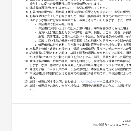
操作】」に従った使用状況に限り無償修理いたします。
保証書は再発行いたしませんので、大切に保管してください。
お届け時の梱包材、梱包箱は修理依頼時に必要となりますので、大切に保管
お客様登録が完了しておりませんと、保証（無償修理）及びその他のサービ
次のような場合には保証期間内でも、有償とさせていただきます。また、故
保証書のご提示が無い場合
保証書にお買い上げ日の記入が無い場合、字句を書き換えられた場合
お買い上げ後に生じた以下の障害、故障、損傷、よごれ、変色、外的
虫害、異常電圧、ご使用上の誤り・不注意、保守会社以外の修理、そ
接続している他の機器や外部要因（含む純正バッテリーパック以外の
修理依頼に伴う送料、引き取りや出張対応等を行った場合に要する実
本製品を分解・改造した場合は、保証（無償修理）及びその他のサービスが
記憶装置に記憶された内容は、故障や障害の原因にかかわらずその消失、損
たは損害についても一切その責任を負いません。消失、損害が発生した場合
修理は製品機能・性能の修復・維持を目的とし、保守部品（補修用性能部品
します。なお、修理により取り外した部品の所有権は富士ソフトに帰属しま
修理完了後、３ヶ月以内の同一ヶ所の修理は、本保証規定で定める範囲内に
本保証書は日本国内における屋内での使用にのみ有効です。本保証書によっ
せん。
故障・修理に関するお問い合わせは、
パルロセンター
へご連絡下さい。
故障・修理品をお送りいただく場合は、運搬中の破損防止のため、お届け時
す。
パル
その会話力・コミュニケーシ