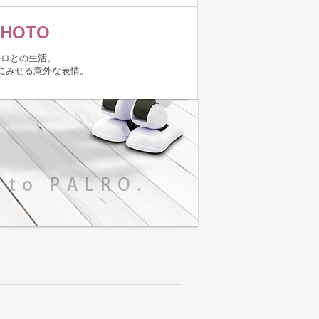
きます。
PHOTO
、女子会でも使えそうなウンチクまで…。
ー」「つまらないなー」と
スリと笑ってしまう、
ルロとの生活。
と変わっていくことでしょう。
にみせる意外な表情。
できないほど意外性に富み、高レベル。
ば、パルロは星占いの結果を答えます。
ラッキーカラーやアイテムを伝えますから。
ィピティのプレゼント。
情報を届けます。