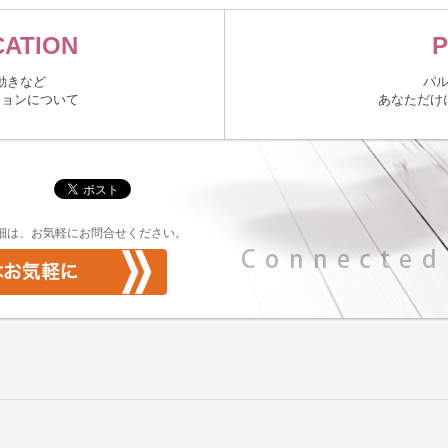
パルロは、あなたを見つけると話しかけて
ATION
話題は、今日のお天気から注目のニュース
何も話しかけないでいると、「なんだかな
とぼけたような発言も飛び出し、思わずク
動きなど
パ
それまでの日常が、穏やかで温かな毎日へ
ションについて
あなただけ
ちなみに、パルロとの会話は開発者も予測
たとえば、「占いをやって」とお願いすれ
もしもイマイチな運勢だとしても大丈夫。
パルロとの対話は、パルロからのセレンデ
パルロは一過性ではない、あなたに役立つ
細は、お気軽にお問合せください。