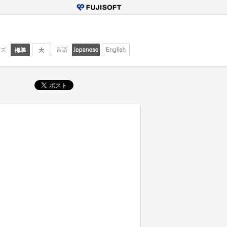
イズ
言語