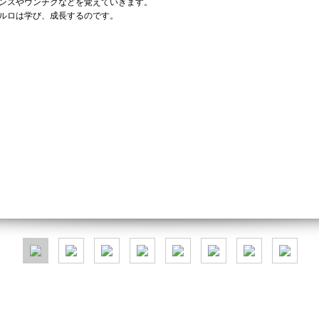
ンスやウンチクなどを覚えていきます。
ルロは学び、成長するのです。
02.TALK
毎日発見、毎日が新鮮
パルロとの会話は予測