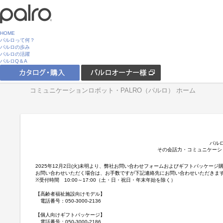
HOME
パルロって何？
パルロの歩み
パルロの活躍
パルロQ＆A
コミュニケーションロボット・PALRO（パルロ） ホーム
パル
その会話力・コミュニケーシ
2025年12月2日(火)未明より、弊社お問い合わせフォームおよびギフトパッケ
お問い合わせいただく場合は、お手数ですが下記連絡先にお問い合わせいただきま
※受付時間 10:00～17:00（土・日・祝日・年末年始を除く）
【高齢者福祉施設向けモデル】
電話番号：050-3000-2136
【個人向けギフトパッケージ】
電話番号：050-3000-2186