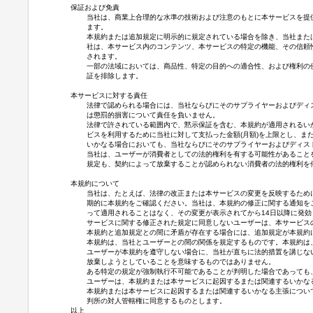
保証および免責
当社は、商業上合理的な水準の技術および注意のもとに本サービスを提
ます。
本規約または追加規定に明示的に規定されている場合を除き、当社また
社は、本サービス内のコンテンツ、本サービスの特定の機能、その信頼
されます。
一部の法域においては、商品性、特定の目的への適合性、および権利の
証を排除します。
本サービスに対する責任
法律で認められる場合には、当社ならびにそのサプライヤーおよびディ
は懲罰的損害について責任を負いません。
法律で許されている範囲内で、黙示保証を含む、本規約が適用されるい
ビスを利用するために当社に対して支払った金額(月額)を上限とし、
いかなる場合においても、当社ならびにそのサプライヤーおよびディス
当社は、ユーザーが消費者としての法的権利を有する可能性があること
規定も、契約によって放棄することが認められない消費者の法的権利を
本規約について
当社は、たとえば、法律の改正または本サービスの変更を反映するため
期的に本規約をご確認ください。当社は、本規約の修正に関する通知を
って適用されることはなく、その変更が表示されてから14日以降に発
サービスに関する修正された規定に同意しないユーザーは、本サービス
本規約と追加規定との間に矛盾が存在する場合には、追加規定が本規約
本規約は、当社とユーザーとの間の関係を規定するものです。本規約は
ユーザーが本規約を遵守しない場合に、当社が直ちに法的措置を講じな
放棄しようとしていることを意味するものではありません。
ある特定の規定が強制執行不可能であることが判明した場合であっても
ユーザーは、本規約または本サービスに起因するまたは関連するいかな
本規約または本サービスに起因するまたは関連するいかなる主張につい
判所の対人管轄権に同意するものとします。
以上