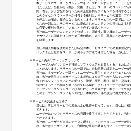
本サービスにユーザーがコンテンツをアップロードすると、ユーザーは
（たとえば、当社が行う翻訳、変換、または、ユーザーのコンテンツが
開）表示、および配布を行うための全世界的なライセンスを付与するこ
このライセンスでユーザーが付与する権利は、本サービスの運営、プロ
を停止した場合、存続しないものとします。本サービスの一部では、ユ
ビスの一部には、そのサービスに提供されたコンテンツの当社による利
に必要な権利を保有していることを必ずご確認ください。
当社はユーザーのコンテンツを分析して、関連性の高い機能をユーザー
アカウントに関連付けられた第三者の氏名、誕生日、写真などが本サー
を尊重します。
当社の個人情報保護方針または特定の本サービスについての追加規定に
バックまたは提案をユーザーが何らかの方法で送信した場合、当社は、
本サービス内のソフトウェアについて
本サービスがダウンロード可能なソフトウェアを必要とする、または含
ことがあります。本サービスの一部では、自動更新の設定をユーザーが
当社は、本サービスの一環としてユーザーに提供するソフトウェアにつ
は、当社が提供する本サービスを本規約により許可された方法でユーザ
含まれるソフトウェアのどの部分も、複製、変更、配信、販売、貸与す
法律によってこの制限が禁止されている場合、またはユーザーが当社か
オープンソースソフトウェアは当社にとって重要です。本サービスで使
このオープンソースライセンスには、本規約の一部の規定に優先するこ
本サービスの変更または終了
当社は、常に本サービスの変更および改善を行っています。当社は、機
できます。
ユーザーはいつでも本サービスの利用を終了することができます。当社
とができます。
当社は、ユーザーが自身のデータを所有し、そのデータにユーザーが常
は、当社はユーザーに対して、合理的な事前の通知を行い、ユーザーが