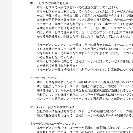
本サービスのご利用にあたり
本サービス内で入手できるすべての規定を遵守してください。
本サービスを不正に利用しないでください。たとえば、本サービスの妨
ーは、法律（輸出、再輸出に関して適用される法規制を含みます）で認
は当社が不正行為と疑う行為について調査を行う場合に、当社はユーザ
ユーザーは、本サービスを利用することによって、本サービスまたは本サ
産権も取得することはありません。ユーザーは、本サービスのコンテン
約は、本サービスで使用されている、いかなるブランドまたはロゴを利
かなる法的通知も、削除したり、隠したり、改ざんしてはなりません。
本サービスのコンテンツの一部は、当社の所有物ではありません。こう
または当社のポリシーに違反しているか否かを判断するために、コンテ
ツを削除したり、その表示を拒否することができます。ただし、このこ
いると想定しないでください。
本サービスの利用に関して、当社はユーザーに対してサービスの告知、
とを選択できる場合があります。
本サービスの一部は携帯端末でご利用いただけます。注意散漫になり交
ユーザーのアカウント
本サービスを利用するために、PALROのシリアル番号及び当社のパスワ
す。他社アカウントは、ユーザー自身が作成するか、管理者（ユーザー
用する場合には、本規約とは異なるまたは追加の規定が適用されること
当社アカウントを保護するため、パスワード等は他人に知らせないでく
パスワードを第三者のアプリケーションで再利用することは避けてくだ
プライバシーおよび著作権の保護
当社の個人情報保護方針
では、本サービスの利用におけるユーザーの個
個人情報保護方針に従って、当社がユーザーの個人データを利用できる
本サービス内のユーザーのコンテンツ
本サービスの一部では、ユーザーが意識的、無意識に関わらず、コンテ
き保持します。つまり、ユーザーのものは、そのままユーザーが所有し