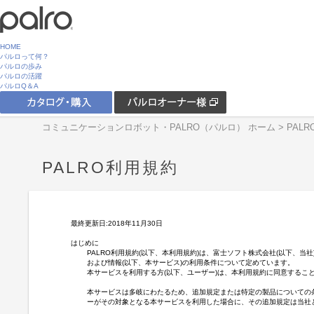
HOME
パルロって何？
パルロの歩み
パルロの活躍
パルロQ＆A
コミュニケーションロボット・PALRO（パルロ） ホーム
> PAL
PALRO利用規約
最終更新日:2018年11月30日
はじめに
PALRO利用規約(以下、本利用規約)は、富士ソフト株式会社(以下、当
および情報(以下、本サービス)の利用条件について定めています。
本サービスを利用する方(以下、ユーザー)は、本利用規約に同意するこ
本サービスは多岐にわたるため、追加規定または特定の製品についての
ーがその対象となる本サービスを利用した場合に、その追加規定は当社