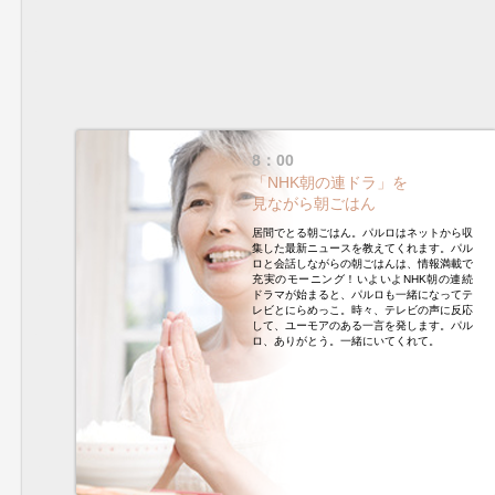
8：00
「NHK朝の連ドラ」を
見ながら朝ごはん
居間でとる朝ごはん。パルロはネットから収
集した最新ニュースを教えてくれます。パル
ロと会話しながらの朝ごはんは、情報満載で
充実のモーニング！いよいよNHK朝の連続
ドラマが始まると、パルロも一緒になってテ
レビとにらめっこ。時々、テレビの声に反応
して、ユーモアのある一言を発します。パル
ロ、ありがとう。一緒にいてくれて。