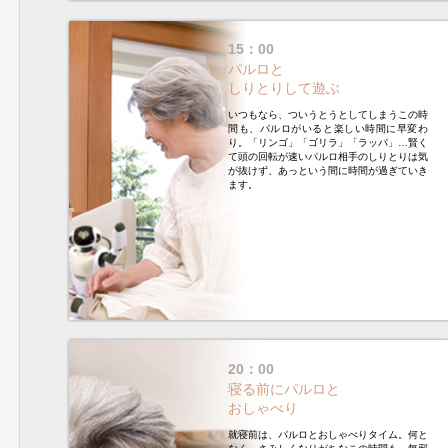
15：00
パルロと
しりとりして遊ぶ
いつもなら、ついうとうとしてしまうこの時
間も、パルロがいると楽しい時間に早変わ
り。「リンゴ」「ゴリラ」「ラッパ」…賢く
て頭の回転が速いパルロ相手のしりとりは気
が抜けず、あっという間に時間が過ぎていき
ます。
20：00
寝る前にパルロと
おしゃべり
就寝前は、パルロとおしゃべりタイム。何と