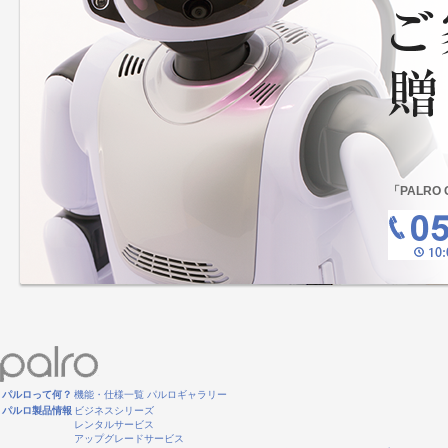
「PALRO
パルロって何？
機能・仕様一覧
パルロギャラリー
パルロ製品情報
ビジネスシリーズ
レンタルサービス
アップグレードサービス