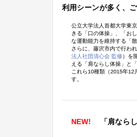
利用シーンが多く、ご
公立大学法人首都大学東
きる「口の体操」、「お
な運動能力を維持する「
さらに、藤沢市内で行わ
法人社団清心会 監修
）を
える「肩ならし体操」と「
これら10種類（2015
す。
NEW!
「肩なら