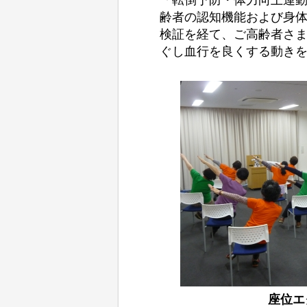
齢者の認知機能および身
検証を経て、ご高齢者さ
ぐし血行を良くする動き
座位エ