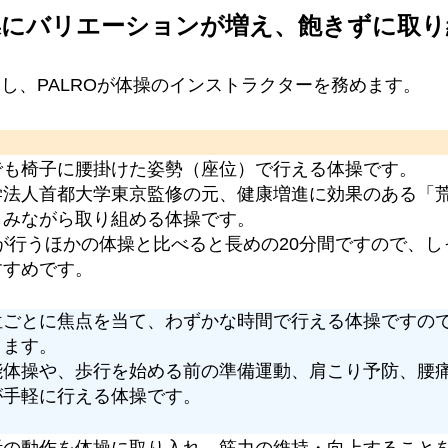
操にバリエーションが増え、飽きずに取り
し、PALROが体操のインストラクターを務めます。
でも椅子に腰掛けた姿勢（座位）で行える体操です。
学法人首都大学東京監修の元、健康増進に効果のある「
しみながら取り組める体操です。
Oが行うほかの体操と比べると長めの20分間ですので、
すすめです。
位ごとに焦点を当て、わずかな時間で行える体操ですの
きます。
能体操や、歩行を始める前の準備運動、肩こり予防、腰
が手軽に行える体操です。
活の動作を体操に取り入れ、筋力の維持・向上すること