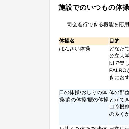
施設でのいつもの体
司会進行できる機能を応用
体操名
目的
ばんざい体操
どなた
公立大
団で楽
PALR
きにお
口の体操/おしりの体
体の部
操/肩の体操/腰の体操
とがで
口腔機
の多く
お茶くみ体操/散歩体
日常生