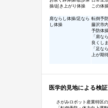
操/起き上がり体操
この体
肩ならし体操/足なら
転倒予
し体操
藤沢市
予防体
「肩な
良くし
「足な
上が期
医学的見地による検証
さがみロボット産業特区の
「転倒予防・体力向上運動