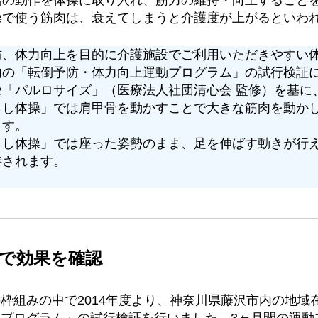
操で使う筋肉は、衰えてしまうと介護度が上がるといわ
防、体力向上を目的に介護施設でご利用いただきやすい
内の「転倒予防・体力向上運動プログラム」の試行検証
操「パルロサイズ」（医療法人社団清心会 監修）を基に
らし体操」では肩甲骨を動かすことで大きな筋肉を動か
ます。
らし体操」では座った姿勢のまま、足を伸ばす動きが行
待されます。
で効果を確認
枠組みの中で2014年度より、神奈川県藤沢市内の地域
プログラム」の試行検証を行いました。3ヶ月間の運動