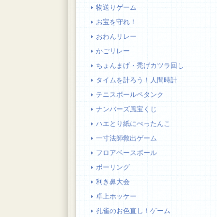
物送りゲーム
お宝を守れ！
おわんリレー
かごリレー
ちょんまげ・禿げカツラ回し
タイムを計ろう！人間時計
テニスボールペタンク
ナンバーズ風宝くじ
ハエとり紙にぺったんこ
一寸法師救出ゲーム
フロアベースボール
ボーリング
利き鼻大会
卓上ホッケー
孔雀のお色直し！ゲーム