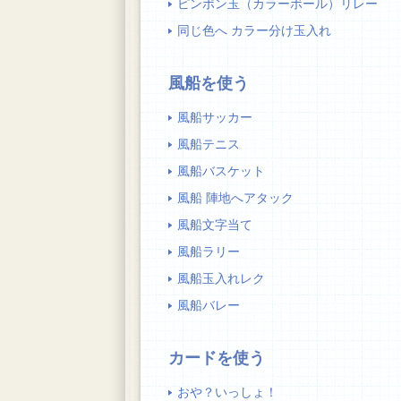
ピンポン玉（カラーボール）リレー
同じ色へ カラー分け玉入れ
風船を使う
風船サッカー
風船テニス
風船バスケット
風船 陣地へアタック
風船文字当て
風船ラリー
風船玉入れレク
風船バレー
カードを使う
おや？いっしょ！