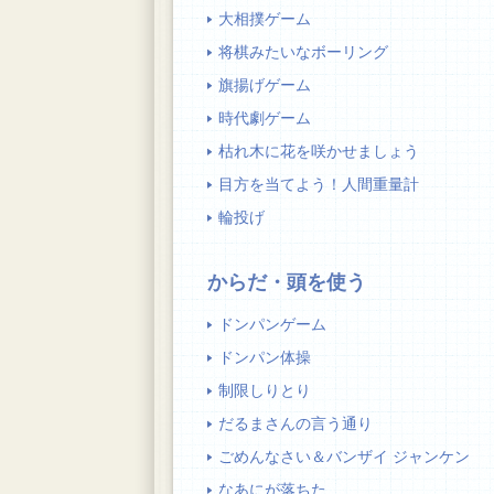
大相撲ゲーム
将棋みたいなボーリング
旗揚げゲーム
時代劇ゲーム
枯れ木に花を咲かせましょう
目方を当てよう！人間重量計
輪投げ
からだ・頭を使う
ドンパンゲーム
ドンパン体操
制限しりとり
だるまさんの言う通り
ごめんなさい＆バンザイ ジャンケン
なあにが落ちた