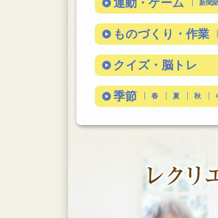
運動・ゲーム
新聞
ものづくり・作業
クイズ・脳トレ
季節
春
夏
秋